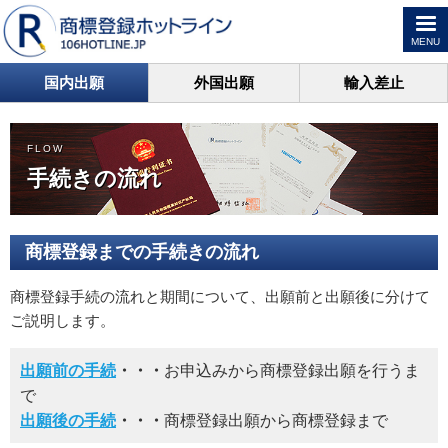
MENU
国内出願
外国出願
輸入差止
FLOW
手続きの流れ
商標登録までの手続きの流れ
商標登録手続の流れと期間について、出願前と出願後に分けて
ご説明します。
出願前の手続
・・・
お申込みから商標登録出願を行うま
で
出願後の手続
・・・
商標登録出願から商標登録まで