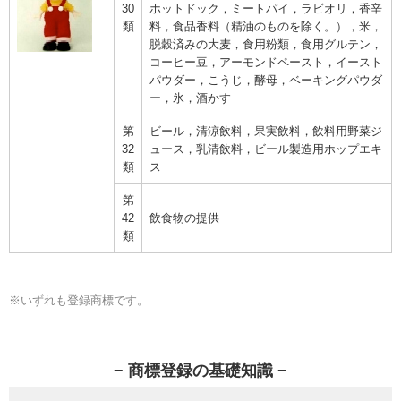
30
ホットドック，ミートパイ，ラビオリ，香辛
類
料，食品香料（精油のものを除く。），米，
脱穀済みの大麦，食用粉類，食用グルテン，
コーヒー豆，アーモンドペースト，イースト
パウダー，こうじ，酵母，ベーキングパウダ
ー，氷，酒かす
第
ビール，清涼飲料，果実飲料，飲料用野菜ジ
32
ュース，乳清飲料，ビール製造用ホップエキ
類
ス
第
42
飲食物の提供
類
※いずれも登録商標です。
− 商標登録の基礎知識 −