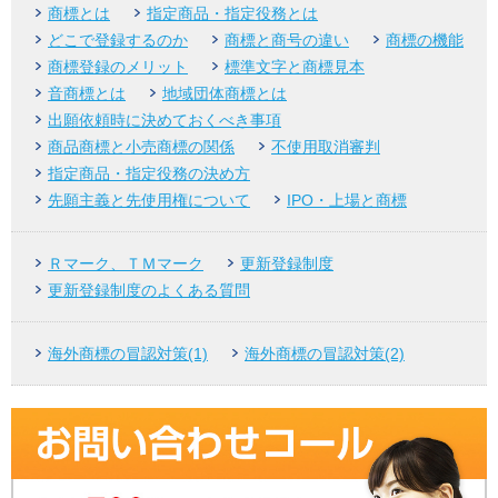
商標とは
指定商品・指定役務とは
どこで登録するのか
商標と商号の違い
商標の機能
商標登録のメリット
標準文字と商標見本
音商標とは
地域団体商標とは
出願依頼時に決めておくべき事項
商品商標と小売商標の関係
不使用取消審判
指定商品・指定役務の決め方
先願主義と先使用権について
IPO・上場と商標
Ｒマーク、ＴＭマーク
更新登録制度
更新登録制度のよくある質問
海外商標の冒認対策(1)
海外商標の冒認対策(2)