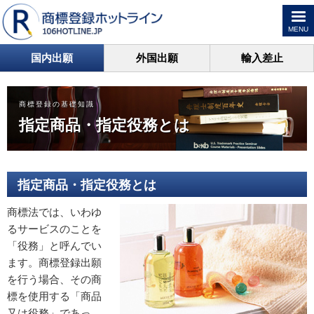
MENU
国内出願
外国出願
輸入差止
商標登録の基礎知識
指定商品・指定役務とは
指定商品・指定役務とは
商標法では、いわゆ
るサービスのことを
「役務」と呼んでい
ます。商標登録出願
を行う場合、その商
標を使用する「商品
又は役務」であっ