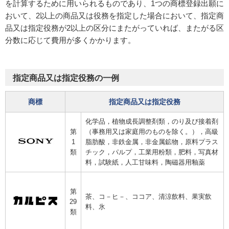
を計算するために用いられるものであり、1つの商標登録出願に
おいて、2以上の商品又は役務を指定した場合において、指定商
品又は指定役務が2以上の区分にまたがっていれば、またがる区
分数に応じて費用が多くかかります。
指定商品又は指定役務の一例
商標
指定商品又は指定役務
化学品，植物成長調整剤類，のり及び接着剤
第
（事務用又は家庭用のものを除く。），高級
1
脂肪酸，非鉄金属，非金属鉱物，原料プラス
類
チック，パルプ，工業用粉類，肥料，写真材
料，試験紙，人工甘味料，陶磁器用釉薬
第
茶、コ－ヒ－、ココア、清涼飲料、果実飲
29
料、氷
類