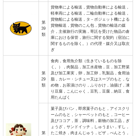
貨物車による輸送，貨物自動車による輸送，
軽車両による輸送，二輪自動車による輸送，
貨物船による輸送，タ－ボジェット機による
第
貨物輸送，貨物のこん包，貨物の輸送の媒
39
介，主催旅行の実施，寄託を受けた物品の倉
類
庫における保管，旅行に関する契約（宿泊に
関するものを除く。）の代理・媒介又は取次
ぎ
食肉，食用魚介類（生きているものを除
く。），肉製品，加工水産物，豆，加工野菜
第
及び加工果実，卵，加工卵，乳製品，食用油
29
脂，カレー・シチュー又はスープのもと，な
類
め物，お茶漬けのり，ふりかけ，油揚げ，凍
り豆腐，こんにゃく，豆乳，豆腐，納豆，食
用たんぱく
菓子及びパン，即席菓子のもと，アイスクリ
ームのもと，シャーベットのもと，コーヒー
及びココア，茶，調味料，穀物の加工品，ぎ
ょうざ，サンドイッチ，しゅうまい，すし，
第
たこ焼き，肉まんじゅう，ピザ，べんとう，